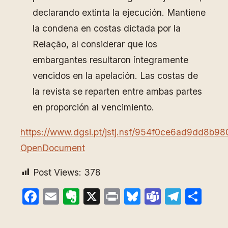
declarando extinta la ejecución. Mantiene
la condena en costas dictada por la
Relação, al considerar que los
embargantes resultaron íntegramente
vencidos en la apelación. Las costas de
la revista se reparten entre ambas partes
en proporción al vencimiento.
https://www.dgsi.pt/jstj.nsf/954f0ce6ad9dd8
OpenDocument
Post Views:
378
Facebook
Email
Evernote
X
Print
Bluesky
Teams
Teleg
Com