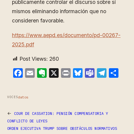
públicamente controlar el discurso sobre sí
mismos eliminando información que no
consideren favorable.
https://www.aepd.es/documento/pd-00267-
2025.pdf
Post Views:
260
Facebook
Email
Evernote
X
Print
Bluesky
Teams
Teleg
Com
datos
VOCES
←
COUR DE CASSATION: PENSIÓN COMPENSATORIA Y
CONFLICTO DE LEYES
ORDEN EJECUTIVA TRUMP SOBRE OBSTÁCULOS NORMATIVOS