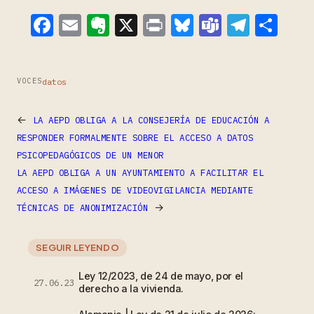
Facebook
Email
Evernote
X
Print
Bluesky
Teams
Teleg
Com
datos
VOCES
←
LA AEPD OBLIGA A LA CONSEJERÍA DE EDUCACIÓN A
RESPONDER FORMALMENTE SOBRE EL ACCESO A DATOS
PSICOPEDAGÓGICOS DE UN MENOR
LA AEPD OBLIGA A UN AYUNTAMIENTO A FACILITAR EL
ACCESO A IMÁGENES DE VIDEOVIGILANCIA MEDIANTE
→
TÉCNICAS DE ANONIMIZACIÓN
SEGUIR LEYENDO
Ley 12/2023, de 24 de mayo, por el
27.06.23
derecho a la vivienda.