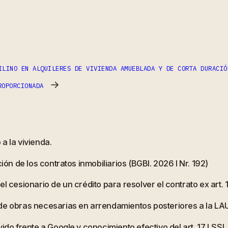
ILINO EN ALQUILERES DE VIVIENDA AMUEBLADA Y DE CORTA DURACIÓ
→
ROPORCIONADA
a la vivienda.
ión de los contratos inmobiliarios (BGBl. 2026 I Nr. 192)
l cesionario de un crédito para resolver el contrato ex art.
 de obras necesarias en arrendamientos posteriores a la LA
ido frente a Google y conocimiento efectivo del art. 17 LSSI