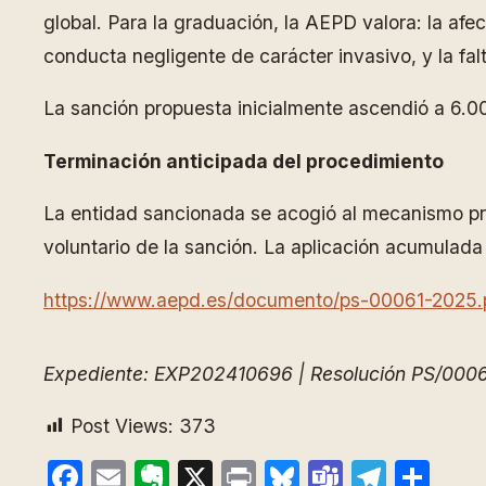
global. Para la graduación, la AEPD valora: la af
conducta negligente de carácter invasivo, y la falt
La sanción propuesta inicialmente ascendió a 6.0
Terminación anticipada del procedimiento
La entidad sancionada se acogió al mecanismo pre
voluntario de la sanción. La aplicación acumulad
https://www.aepd.es/documento/ps-00061-2025.
Expediente: EXP202410696 | Resolución PS/000
Post Views:
373
Facebook
Email
Evernote
X
Print
Bluesky
Teams
Teleg
Com