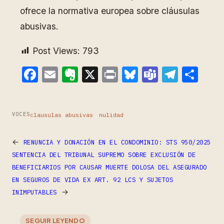
ofrece la normativa europea sobre cláusulas
abusivas.
Post Views:
793
Facebook
Email
Evernote
X
Print
Bluesky
Teams
Teleg
Com
clausulas abusivas
nulidad
VOCES
←
RENUNCIA Y DONACIÓN EN EL CONDOMINIO: STS 950/2025
SENTENCIA DEL TRIBUNAL SUPREMO SOBRE EXCLUSIÓN DE
BENEFICIARIOS POR CAUSAR MUERTE DOLOSA DEL ASEGURADO
EN SEGUROS DE VIDA EX ART. 92 LCS Y SUJETOS
→
INIMPUTABLES
SEGUIR LEYENDO