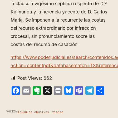
la cláusula vigésimo séptima respecto de D.ª
Raimunda y la herencia yacente de D. Carlos
María. Se imponen a la recurrente las costas
del recurso extraordinario por infracción
procesal, sin pronunciamiento sobre las
costas del recurso de casación.
https://www.poderjudicial.es/search/contenidos.a
action=contentpdf&databasematch=TS&referenc
Post Views:
662
Facebook
Email
Evernote
X
Print
Bluesky
Teams
Teleg
Com
clausulas abusivas
fianza
VOCES