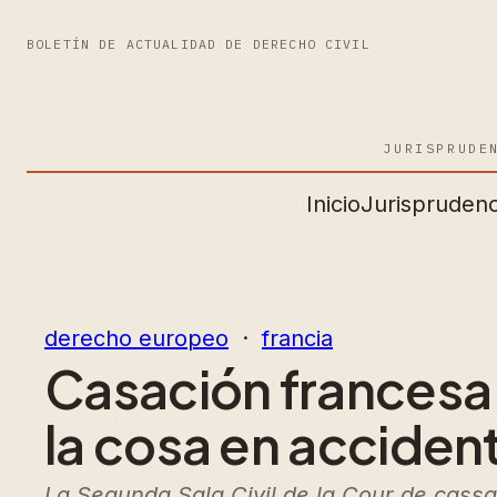
BOLETÍN DE ACTUALIDAD DE DERECHO CIVIL
JURISPRUDE
Inicio
Jurisprudenc
derecho europeo
  ·  
francia
Casación francesa 
la cosa en acciden
La Segunda Sala Civil de la Cour de cassat