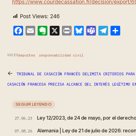
https://www.courdecassation.fr/decision/export
Post Views:
246
Facebook
Email
Evernote
X
Print
Bluesky
Teams
Teleg
Com
deportes
responsabilidad civil
VOCES
←
TRIBUNAL DE CASACIÓN FRANCÉS DELIMITA CRITERIOS PARA
CASACIÓN FRANCESA PRECISA ALCANCE DEL INTERÉS LEGÍTIMO E
SEGUIR LEYENDO
Ley 12/2023, de 24 de mayo, por el derecho 
27.06.23
Alemania | Ley de 21 de julio de 2026: rec
07.08.26