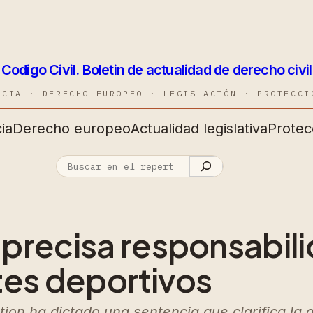
Codigo Civil. Boletin de actualidad de derecho civil
NCIA · DERECHO EUROPEO · LEGISLACIÓN · PROTECCI
ia
Derecho europeo
Actualidad legislativa
Protec
precisa responsabil
tes deportivos
ion ha dictado una sentencia que clarifica la 