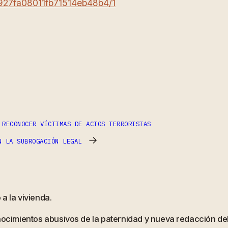
/6927fa08011fb71514eb48b4/1
ram
partir
 RECONOCER VÍCTIMAS DE ACTOS TERRORISTAS
→
N LA SUBROGACIÓN LEGAL
a la vivienda.
onocimientos abusivos de la paternidad y nueva redacción d