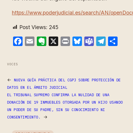
https://www.poderjudicial.es/search/AN/ope
Post Views:
245
Facebook
Email
Evernote
X
Print
Bluesky
Teams
Teleg
Com
VOCES
←
NUEVA GUÍA PRÁCTICA DEL CGPJ SOBRE PROTECCIÓN DE
DATOS EN EL ÁMBITO JUDICIAL
EL TRIBUNAL SUPREMO CONFIRMA LA NULIDAD DE UNA
DONACIÓN DE 19 INMUEBLES OTORGADA POR UN HIJO USANDO
UN PODER DE SU PADRE, SIN SU CONOCIMIENTO NI
→
CONSENTIMIENTO.