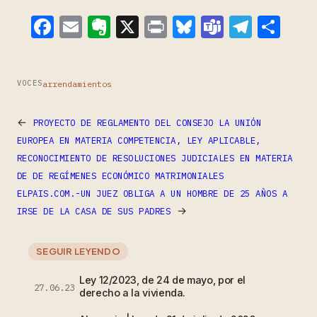
Facebook
Email
Evernote
X
Print
Bluesky
Teams
Teleg
Com
arrendamientos
VOCES
←
PROYECTO DE REGLAMENTO DEL CONSEJO LA UNIÓN
EUROPEA EN MATERIA COMPETENCIA, LEY APLICABLE,
RECONOCIMIENTO DE RESOLUCIONES JUDICIALES EN MATERIA
DE DE REGÍMENES ECONÓMICO MATRIMONIALES
ELPAIS.COM.-UN JUEZ OBLIGA A UN HOMBRE DE 25 AÑOS A
→
IRSE DE LA CASA DE SUS PADRES
SEGUIR LEYENDO
Ley 12/2023, de 24 de mayo, por el
27.06.23
derecho a la vivienda.