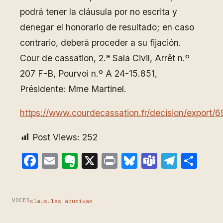
podrá tener la cláusula por no escrita y
denegar el honorario de resultado; en caso
contrario, deberá proceder a su fijación.
Cour de cassation, 2.ª Sala Civil, Arrêt n.º
207 F-B, Pourvoi n.º A 24-15.851,
Présidente: Mme Martinel.
https://www.courdecassation.fr/decision/expor
Post Views:
252
Facebook
Email
Evernote
X
Print
Bluesky
Teams
Teleg
Com
clausulas abusivas
VOCES