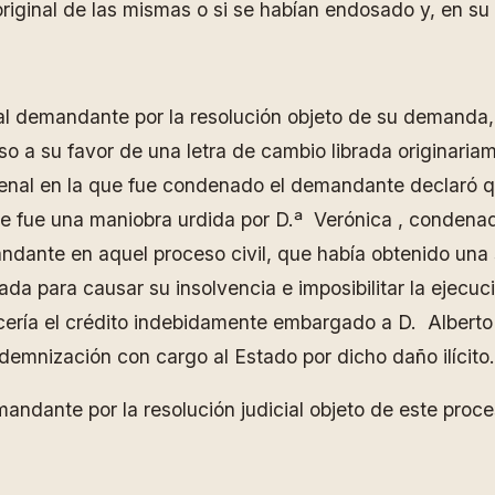
original de las mismas o si se habían endosado y, en su
l demandante por la resolución objeto de su demanda, 
o a su favor de una letra de cambio librada originar
a penal en la que fue condenado el demandante declaró 
e fue una maniobra urdida por D.ª Verónica , condenada 
andante en aquel proceso civil, que había obtenido un
a para causar su insolvencia e imposibilitar la ejecuc
cería el crédito indebidamente embargado a D. Alberto 
ndemnización con cargo al Estado por dicho daño ilícito.
andante por la resolución judicial objeto de este pro