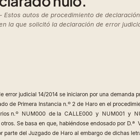
larado nulo.
Estos autos de procedimiento de declaración de
la que solicitó la declaración de error judic
error judicial 14/2014 se iniciaron por una demanda pr
gado de Primera Instancia n.º 2 de Haro en el procedimi
pietarios n.º NUM000 de la CALLE000 y NUM001 y N
 otros. Se basa en que, habiéndose endosado por D.ª 
r parte del Juzgado de Haro al embargo de dichas letr