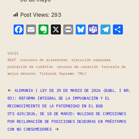
Post Views:
293
Facebook
Email
Evernote
X
Print
Bluesky
Teams
Teleg
Com
VOCES
AEAT
concurso de acreedores
ejecución separada
prelación de créditos
recurso de casación
tercería de
mejor derecho
Tribunal Supremo
TRLC
←
ALEMANIA | LEY DE 29 DE MARZO DE 2026 (BGBL. I NR.
83): REFORMA INTEGRAL DE LA IMPUGNACIÓN Y EL
RECONOCIMIENTO DE LA PATERNIDAD EN EL BGB
STS 429/2026, DE 18 DE MARZO: NULIDAD DE COMISIONES
POR RECLAMACIÓN DE POSICIONES DEUDORAS EN PRÉSTAMOS
→
CON NO CONSUMIDORES