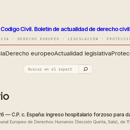
Codigo Civil. Boletin de actualidad de derecho civil
NCIA · DERECHO EUROPEO · LEGISLACIÓN · PROTECCI
ia
Derecho europeo
Actualidad legislativa
Protec
rio
6 — C.P. c. España: ingreso hospitalario forzoso para da
ribunal Europeo de Derechos Humanos (Sección Quinta, Sala), de 1