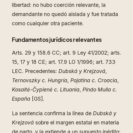
libertad: no hubo coerción relevante, la
demandante no quedó aislada y fue tratada
como cualquier otra paciente.
Fundamentos jurídicos relevantes
Arts. 29 y 158.6 CC; art. 9 Ley 41/2002; arts.
15, 17 y 18 CE; art. 17.9 LO 1/1996; art. 733
LEC. Precedentes:
Dubská y Krejzová
,
Ternovszky c. Hungría
,
Pojatina c. Croacia
,
Kosaitė-Čypienė c. Lituania
,
Pindo Mulla c.
España
[GS].
La sentencia confirma la línea de
Dubská y
Krejzová
sobre el margen estatal en materia
de parto, y la extiende a un supuesto inédito: