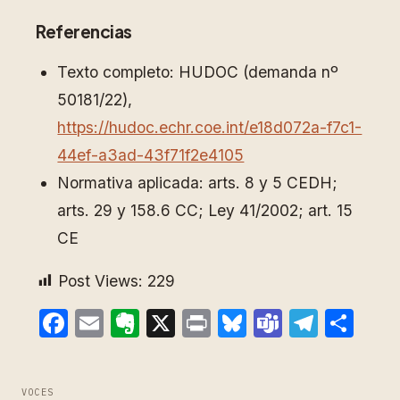
Referencias
Texto completo: HUDOC (demanda nº
50181/22),
https://hudoc.echr.coe.int/e18d072a-f7c1-
44ef-a3ad-43f71f2e4105
Normativa aplicada: arts. 8 y 5 CEDH;
arts. 29 y 158.6 CC; Ley 41/2002; art. 15
CE
Post Views:
229
Facebook
Email
Evernote
X
Print
Bluesky
Teams
Teleg
Com
VOCES