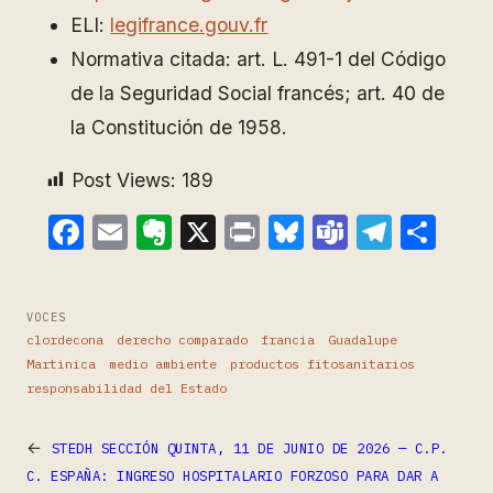
ELI:
legifrance.gouv.fr
Normativa citada: art. L. 491-1 del Código
de la Seguridad Social francés; art. 40 de
la Constitución de 1958.
Post Views:
189
Facebook
Email
Evernote
X
Print
Bluesky
Teams
Teleg
Com
VOCES
clordecona
derecho comparado
francia
Guadalupe
Martinica
medio ambiente
productos fitosanitarios
responsabilidad del Estado
←
STEDH SECCIÓN QUINTA, 11 DE JUNIO DE 2026 — C.P.
C. ESPAÑA: INGRESO HOSPITALARIO FORZOSO PARA DAR A