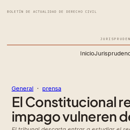
BOLETÍN DE ACTUALIDAD DE DERECHO CIVIL
JURISPRUDE
Inicio
Jurisprudenc
General
  ·  
prensa
El Constitucional 
impago vulneren 
El tribunal descarta entrar a estudiar el 