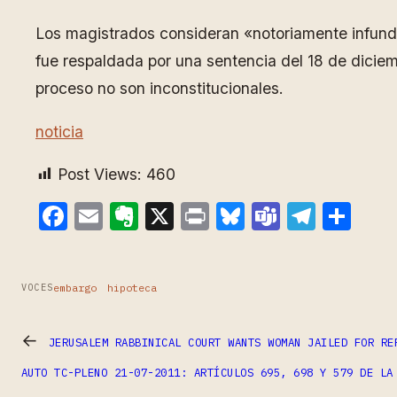
Los magistrados consideran «notoriamente infundad
fue respaldada por una sentencia del 18 de diciem
proceso no son inconstitucionales.
noticia
Post Views:
460
Facebook
Email
Evernote
X
Print
Bluesky
Teams
Teleg
Com
embargo
hipoteca
VOCES
←
JERUSALEM RABBINICAL COURT WANTS WOMAN JAILED FOR RE
AUTO TC-PLENO 21-07-2011: ARTÍCULOS 695, 698 Y 579 DE LA