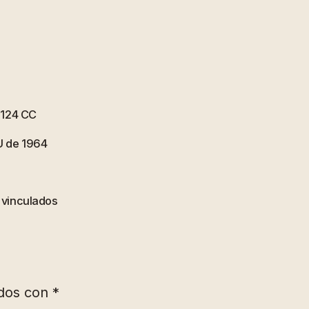
 1124 CC
U de 1964
s vinculados
ados con
*