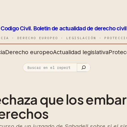
Codigo Civil. Boletin de actualidad de derecho civil
NCIA · DERECHO EUROPEO · LEGISLACIÓN · PROTECCI
ia
Derecho europeo
Actualidad legislativa
Protec
rechaza que los emba
derechos
recurso de un juzgado de Sabadell sobre si el s