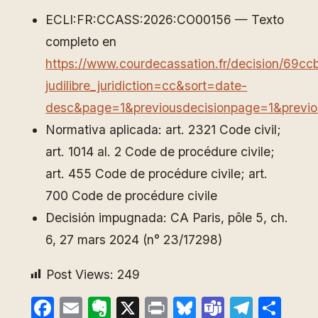
ECLI:FR:CCASS:2026:CO00156 — Texto
completo en
https://www.courdecassation.fr/decision/6
judilibre_juridiction=cc&sort=date-
desc&page=1&previousdecisionpage=1&previo
Normativa aplicada: art. 2321 Code civil;
art. 1014 al. 2 Code de procédure civile;
art. 455 Code de procédure civile; art.
700 Code de procédure civile
Decisión impugnada: CA Paris, pôle 5, ch.
6, 27 mars 2024 (n° 23/17298)
Post Views:
249
Facebook
Email
Evernote
X
Print
Bluesky
Teams
Teleg
Com