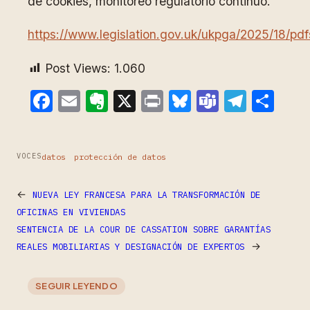
de cookies, monitoreo regulatorio continuo.
https://www.legislation.gov.uk/ukpga/2025/18/p
Post Views:
1.060
Facebook
Email
Evernote
X
Print
Bluesky
Teams
Teleg
Com
datos
protección de datos
VOCES
←
NUEVA LEY FRANCESA PARA LA TRANSFORMACIÓN DE
OFICINAS EN VIVIENDAS
SENTENCIA DE LA COUR DE CASSATION SOBRE GARANTÍAS
→
REALES MOBILIARIAS Y DESIGNACIÓN DE EXPERTOS
SEGUIR LEYENDO