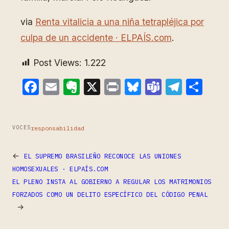
via
Renta vitalicia a una niña tetrapléjica por
culpa de un accidente · ELPAÍS.com
.
Post Views:
1.222
Facebook
Email
Evernote
X
Print
Bluesky
Teams
Teleg
Com
responsabilidad
VOCES
←
EL SUPREMO BRASILEÑO RECONOCE LAS UNIONES
HOMOSEXUALES · ELPAÍS.COM
EL PLENO INSTA AL GOBIERNO A REGULAR LOS MATRIMONIOS
FORZADOS COMO UN DELITO ESPECÍFICO DEL CÓDIGO PENAL
→