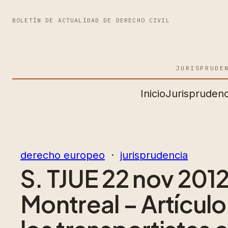
BOLETÍN DE ACTUALIDAD DE DERECHO CIVIL
JURISPRUDE
Inicio
Jurisprudenc
derecho europeo
  ·  
jurisprudencia
S. TJUE 22 nov 201
Montreal – Artícul