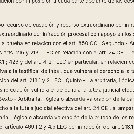
ción con imposición a cada parte apelante de las cost
 recurso de casación y recurso extraordinario por infr
traordinario por infracción procesal con apoyo en los s
 la prueba en relación con el art. 850 CC . Segundo.- Ar
s arts. 216 y 218.1 LEC en relación con el art. 24 CE . T
.1 ; 426 y del art. 412.1 LEC en particular, en relación co
a a la testifical de Inés , que vulnera el derecho a la tu
ión del art. 218.1 y 2 LEC . Quinto.- La arbitraria, ilóg
eredación vulnera el derecho a la tutela judicial efecti
. Sexto.- Arbitraria, ilógica o absurda valoración de la 
 a la tutela judicial efectiva del art. 24 CE , al amparo
traria, ilógica o absurda valoración de la prueba de los 
el artículo 469.1.2 y 4.o LEC por infracción del art. 218.