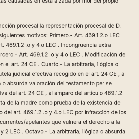
as causadas en esta alzada por mor del propio
acción procesal la representación procesal de D.
iguientes motivos: Primero.- Art. 469.1.2.o LEC
t. 469.1.2 .o y 4.o LEC . Incongruencia extra
ercero.- Art. 469.1.2 .o y 4.o LEC . Modificación del
n el art. 24 CE . Cuarto.- La arbitraria, ilógica o
tela judicial efectiva recogido en el art. 24 CE , al
ica o absurda valoración del testamento per se
va del art. 24 CE , al amparo del artículo 469.1.2
carta de la madre como prueba de la existencia de
 del art. 469.1.2 .o y 4.o LEC por infracción de los
recurrentes/apelantes que vulnera el derecho a la
1 y 2 LEC . Octavo.- La arbitraria, ilógica o absurda