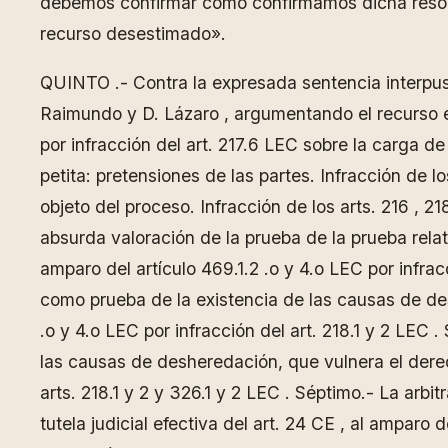
debemos confirmar como confirmamos dicha resolu
recurso desestimado».
QUINTO .- Contra la expresada sentencia interpuso
Raimundo y D. Lázaro , argumentando el recurso ex
por infracción del art. 217.6 LEC sobre la carga de
petita: pretensiones de las partes. Infracción de lo
objeto del proceso. Infracción de los arts. 216 , 218
absurda valoración de la prueba de la prueba relativ
amparo del artículo 469.1.2 .o y 4.o LEC por infracc
como prueba de la existencia de las causas de desh
.o y 4.o LEC por infracción del art. 218.1 y 2 LEC 
las causas de desheredación, que vulnera el derecho
arts. 218.1 y 2 y 326.1 y 2 LEC . Séptimo.- La arbi
tutela judicial efectiva del art. 24 CE , al amparo d