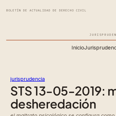
BOLETÍN DE ACTUALIDAD DE DERECHO CIVIL
JURISPRUDE
Inicio
Jurisprudenc
jurisprudencia
STS 13-05-2019: m
desheredación
el maltrato psicológico se configura como