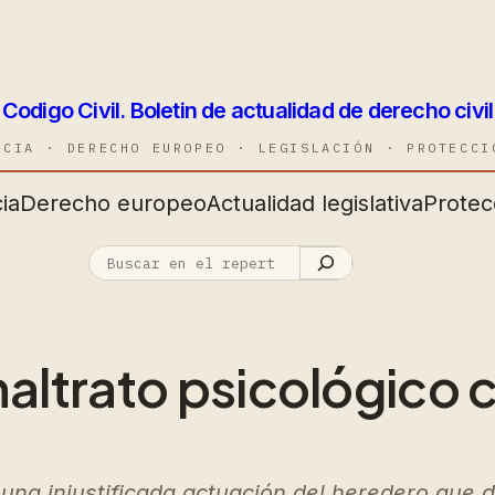
Codigo Civil. Boletin de actualidad de derecho civil
NCIA · DERECHO EUROPEO · LEGISLACIÓN · PROTECCI
ia
Derecho europeo
Actualidad legislativa
Protec
altrato psicológico
 una injustificada actuación del heredero que