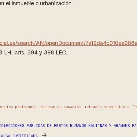
en el inmueble o urbanización.
dicial.es/search/AN/openDocument/7e19da4c010ee9
.3 LH; arts. 394 y 398 LEC.
ram
partir
isición preferente
recurso de casación
retracto arrendaticio
T
COLECCIONES PÚBLICAS DE RESTOS HUMANOS KALI’NAS Y ARAWAKS PA
→
CAUSA JUSTIFICADA