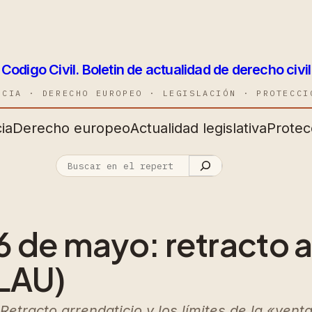
Codigo Civil. Boletin de actualidad de derecho civil
NCIA · DERECHO EUROPEO · LEGISLACIÓN · PROTECCI
ia
Derecho europeo
Actualidad legislativa
Protec
 de mayo: retracto a
 LAU)
racto arrendaticio y los límites de la «venta 