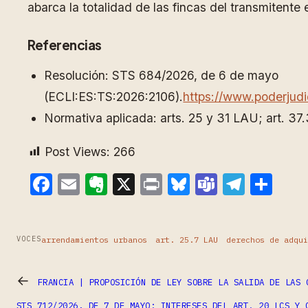
abarca la totalidad de las fincas del transmitente 
Referencias
Resolución: STS 684/2026, de 6 de mayo
(ECLI:ES:TS:2026:2106).
https://www.poderju
Normativa aplicada: arts. 25 y 31 LAU; art. 37
Post Views:
266
Facebook
Email
Evernote
X
Print
Bluesky
Teams
Teleg
Com
arrendamientos urbanos
art. 25.7 LAU
derechos de adqu
VOCES
←
FRANCIA | PROPOSICIÓN DE LEY SOBRE LA SALIDA DE LAS 
STS 712/2026, DE 7 DE MAYO: INTERESES DEL ART. 20 LCS Y 