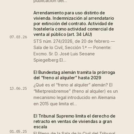
publicación del…
Arrendamiento para uso distinto de
vivienda. Indemnización al arrendatario
por extinción del contrato. Actividad de
hostelería como actividad comercial de
venta al público (art. 34 LAU)
07.03.26
STS núm. 274/2026, de 20 de febrero —
Sala de lo Civil, Sección 1.ª — Ponente:
Excmo. Sr. D. José Luis Seoane
Spiegelberg El…
El Bundestag alemán tramita la prórroga
del “freno al alquiler” hasta 2029
¿Qué es el “freno al alquiler” alemán? El
13.06.25
“Mietpreisbremse” (freno al alquiler) es un
mecanismo legal introducido en Alemania
en 2015 que limita el…
El Tribunal Supremo limita el derecho de
retracto en ventas de viviendas a gran
escala
01.05.25
El Pleno de la Sala de lo Civil del Tribunal