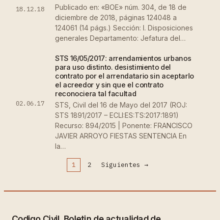
Publicado en: «BOE» núm. 304, de 18 de
18.12.18
diciembre de 2018, páginas 124048 a
124061 (14 págs.) Sección: I. Disposiciones
generales Departamento: Jefatura del…
STS 16/05/2017: arrendamientos urbanos
para uso distinto. desistimiento del
contrato por el arrendatario sin aceptarlo
el acreedor y sin que el contrato
reconociera tal facultad
02.06.17
STS, Civil del 16 de Mayo del 2017 (ROJ:
STS 1891/2017 – ECLI:ES:TS:2017:1891)
Recurso: 894/2015 | Ponente: FRANCISCO
JAVIER ARROYO FIESTAS SENTENCIA En
la…
Siguientes
→
1
2
Codigo Civil. Boletin de actualidad de