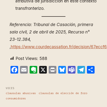
atributiva de jurisdicción en este contexto
transfronterizo.
Referencia: Tribunal de Casación, primera
sala civil, 2 de abril de 2025, Recurso n°
23-12.384,
,
https://www.courdecassation.fr/decision/67ec
Post Views:
588
Facebook
Email
Evernote
X
Print
Bluesky
Teams
Teleg
Com
VOCES
clausulas abusivas
clausulas de elección de foro
consumidores