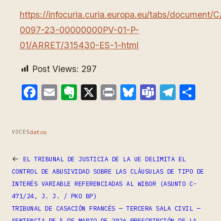
https://infocuria.curia.europa.eu/tabs/document/
0097-23-00000000PV-01-P-
01/ARRET/315430-ES-1-html
Post Views:
297
Facebook
Email
Evernote
X
Print
Bluesky
Teams
Teleg
Com
datos
VOCES
←
EL TRIBUNAL DE JUSTICIA DE LA UE DELIMITA EL
CONTROL DE ABUSIVIDAD SOBRE LAS CLÁUSULAS DE TIPO DE
INTERÉS VARIABLE REFERENCIADAS AL WIBOR (ASUNTO C-
471/24, J. J. / PKO BP)
TRIBUNAL DE CASACIÓN FRANCÉS — TERCERA SALA CIVIL —
SENTENCIA DE 5 DE MARZO DE 2026,PRESCRIPCIÓN DE LA