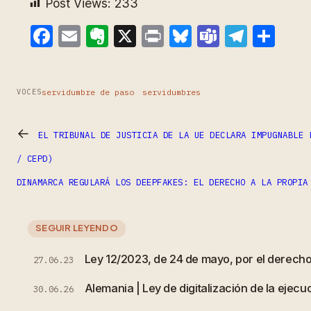
Post Views:
233
Facebook
Email
Evernote
X
Print
Bluesky
Teams
Teleg
Com
servidumbre de paso
servidumbres
VOCES
←
EL TRIBUNAL DE JUSTICIA DE LA UE DECLARA IMPUGNABLE 
/ CEPD)
DINAMARCA REGULARÁ LOS DEEPFAKES: EL DERECHO A LA PROPIA
SEGUIR LEYENDO
Ley 12/2023, de 24 de mayo, por el derecho 
27.06.23
Alemania | Ley de digitalización de la ejecuc
30.06.26