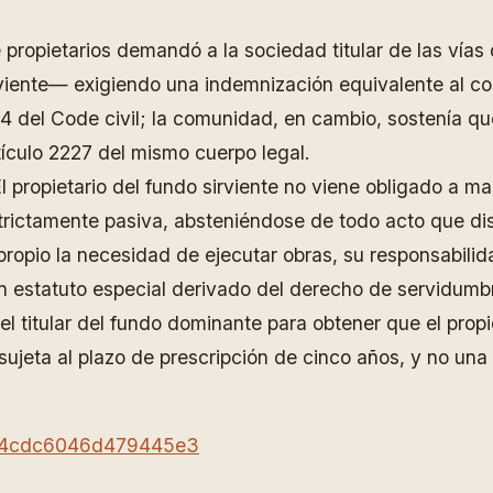
propietarios demandó a la sociedad titular de las vía
irviente— exigiendo una indemnización equivalente al 
4 del Code civil; la comunidad, en cambio, sostenía que 
rtículo 2227 del mismo cuerpo legal.
l propietario del fundo sirviente no viene obligado a man
trictamente pasiva, absteniéndose de todo acto que di
propio la necesidad de ejecutar obras, su responsabili
ún estatuto especial derivado del derecho de servidumb
el titular del fundo dominante para obtener que el prop
ujeta al plazo de prescripción de cinco años, y no una 
4fb4cdc6046d479445e3