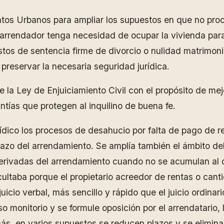
tos Urbanos para ampliar los supuestos en que no proced
rrendador tenga necesidad de ocupar la vivienda para s
stos de sentencia firme de divorcio o nulidad matrimon
preservar la necesaria seguridad jurídica.
 la Ley de Enjuiciamiento Civil con el propósito de mej
tías que protegen al inquilino de buena fe.
ídico los procesos de desahucio por falta de pago de 
plazo del arrendamiento. Se amplía también el ámbito de
erivadas del arrendamiento cuando no se acumulan al de
icultaba porque el propietario acreedor de rentas o ca
juicio verbal, más sencillo y rápido que el juicio ordin
monitorio y se formule oposición por el arrendatario, la
más, en varios supuestos se reducen plazos y se elimin