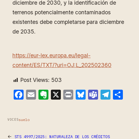
diciembre de 2030, y la identificación de
terrenos potencialmente contaminados
existentes debe completarse para diciembre
de 2035.
https://eur-lex.europa.eu/legal-
content/ES/TXT/?uri=OJ:L_202502360
Post Views:
503
Facebook
Email
Evernote
X
Print
Bluesky
Teams
Teleg
Com
suelo
VOCES
←
STS 4997/2025: NATURALEZA DE LOS CRÉDITOS