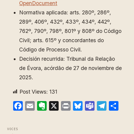
OpenDocument
Normativa aplicada: arts. 280º, 286º,
289º, 406º, 432º, 433º, 434º, 442º,
762º, 790º, 798º, 801º y 808º do Código
Civil; arts. 615º y concordantes do
Código de Processo Civil.
Decisión recurrida: Tribunal da Relação
de Évora, acórdão de 27 de noviembre de
2025.
Post Views:
131
Facebook
Email
Evernote
X
Print
Bluesky
Teams
Teleg
Com
VOCES