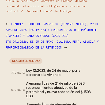
cláusula resolutoria
contrato de promesa
derecho
comparado
eficacia real
obligaciones
resolución
contractual
Supremo Tribunal de Justiça
←
FRANCIA | COUR DE CASSATION (CHAMBRE MIXTE), 29 DE
MAYO DE 2026 (24-17.384): PRESCRIPCIÓN DEL PRÉJUDICE
D’ANXIÉTÉ Y DAÑO CORPORAL (CASO DES)
STS 791/2026, DE 25 DE MAYO: CLÁUSULA PENAL ABUSIVA Y
→
PROPORCIONALIDAD DE LA RETENCIÓN
SEGUIR LEYENDO
Ley 12/2023, de 24 de mayo, por el
27.06.23
derecho a la vivienda.
Alemania | Ley de 21 de julio de 2026:
reconocimientos abusivos de la
07.08.26
paternidad y nueva redacción del § 1598
BGB
Alemania | Ley de ejecución del