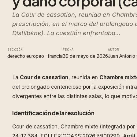
y daño corporal (c
La Cour de cassation, reunida en Chambre m
prescripción, en el marco del prolongado c
Distilbène). La cuestión enfrentaba…
SECCIÓN
FECHA
AUTOR
derecho europeo
 · 
francia
30 de mayo de 2026
Juan Antonio 
La
Cour de cassation
, reunida en
Chambre mixt
del prolongado contencioso por la exposición intrau
divergentes entre las distintas salas, lo que moti
Identificación de la resolución
Cour de cassation, Chambre mixte (integrada por la
24-17.384. ECLI:FR:CCASS:2026:MI00299. Arrêt nº 