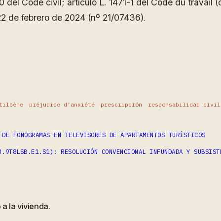
del Code civil; artículo L. 1471-1 del Code du travail (ci
 22 de febrero de 2024 (nº 21/07436).
ram
partir
tilbène
préjudice d’anxiété
prescripción
responsabilidad civil
 DE FONOGRAMAS EN TELEVISORES DE APARTAMENTOS TURÍSTICOS
3.9T8LSB.E1.S1): RESOLUCIÓN CONVENCIONAL INFUNDADA Y SUBSIST
a la vivienda.