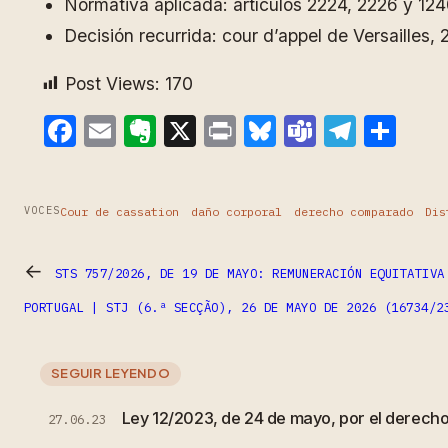
Normativa aplicada: artículos 2224, 2226 y 1240 
Decisión recurrida: cour d’appel de Versailles,
Post Views:
170
Facebook
Email
Evernote
X
Print
Bluesky
Teams
Teleg
Com
Cour de cassation
daño corporal
derecho comparado
Dis
VOCES
←
STS 757/2026, DE 19 DE MAYO: REMUNERACIÓN EQUITATIVA
PORTUGAL | STJ (6.ª SECÇÃO), 26 DE MAYO DE 2026 (16734/2
SEGUIR LEYENDO
Ley 12/2023, de 24 de mayo, por el derecho 
27.06.23