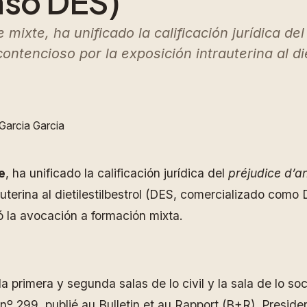
aso DES)
ixte, ha unificado la calificación jurídica del
ontencioso por la exposición intrauterina al di
Garcia Garcia
e
, ha unificado la calificación jurídica del
préjudice d’a
terina al dietilestilbestrol (DES, comercializado como D
vó la avocación a formación mixta.
 primera y segunda salas de lo civil y la sala de lo s
299, publié au Bulletin et au Rapport (B+R). Presiden