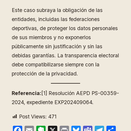
Este caso subraya la obligación de las
entidades, incluidas las federaciones
deportivas, de proteger los datos personales
de sus miembros y no exponerlos
públicamente sin justificación y sin las
debidas garantías. La transparencia electoral
debe compatibilizarse siempre con la
protección de la privacidad.
Referencia:
[1] Resolución AEPD PS-00359-
2024, expediente EXP202409064.
Post Views:
471
Facebook
Email
Evernote
X
Print
Bluesky
Teams
Teleg
Com