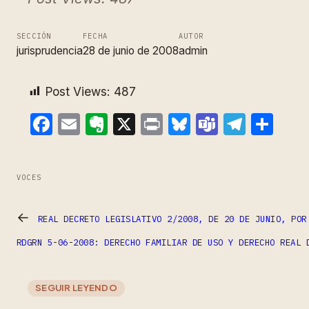
SECCIÓN
FECHA
AUTOR
jurisprudencia
28 de junio de 2008
admin
Post Views:
487
Facebook
Email
Evernote
X
Print
Bluesky
Teams
Teleg
Com
VOCES
←
REAL DECRETO LEGISLATIVO 2/2008, DE 20 DE JUNIO, POR
RDGRN 5-06-2008: DERECHO FAMILIAR DE USO Y DERECHO REAL 
SEGUIR LEYENDO