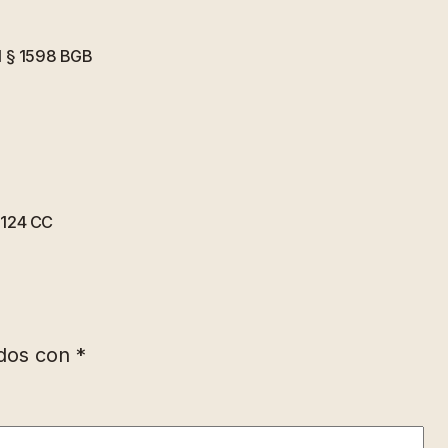
el § 1598 BGB
 1124 CC
ados con
*