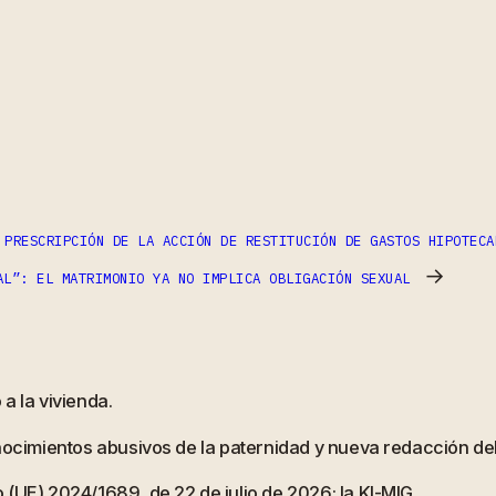
ram
partir
 PRESCRIPCIÓN DE LA ACCIÓN DE RESTITUCIÓN DE GASTOS HIPOTECA
→
AL”: EL MATRIMONIO YA NO IMPLICA OBLIGACIÓN SEXUAL
a la vivienda.
onocimientos abusivos de la paternidad y nueva redacción d
 (UE) 2024/1689, de 22 de julio de 2026: la KI-MIG