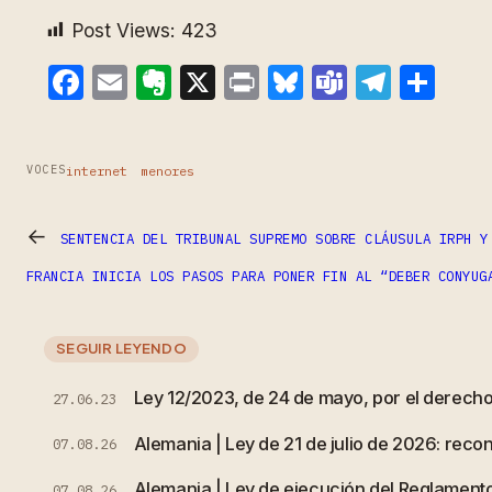
Post Views:
423
Facebook
Email
Evernote
X
Print
Bluesky
Teams
Teleg
Com
internet
menores
VOCES
←
SENTENCIA DEL TRIBUNAL SUPREMO SOBRE CLÁUSULA IRPH Y
FRANCIA INICIA LOS PASOS PARA PONER FIN AL “DEBER CONYUG
SEGUIR LEYENDO
Ley 12/2023, de 24 de mayo, por el derecho 
27.06.23
Alemania | Ley de 21 de julio de 2026: rec
07.08.26
Alemania | Ley de ejecución del Reglamento
07.08.26