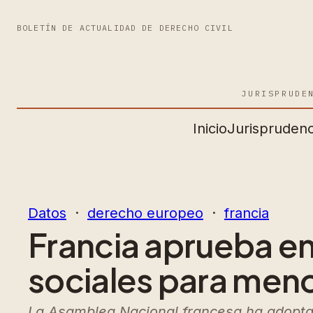
BOLETÍN DE ACTUALIDAD DE DERECHO CIVIL
JURISPRUDE
Inicio
Jurisprudenc
Datos
  ·  
derecho europeo
  ·  
francia
Francia aprueba en
sociales para meno
La Asamblea Nacional francesa ha adoptad