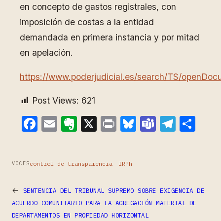
en concepto de gastos registrales, con
imposición de costas a la entidad
demandada en primera instancia y por mitad
en apelación.
https://www.poderjudicial.es/search/TS/open
Post Views:
621
Facebook
Email
Evernote
X
Print
Bluesky
Teams
Teleg
Com
control de transparencia
IRPh
VOCES
←
SENTENCIA DEL TRIBUNAL SUPREMO SOBRE EXIGENCIA DE
ACUERDO COMUNITARIO PARA LA AGREGACIÓN MATERIAL DE
DEPARTAMENTOS EN PROPIEDAD HORIZONTAL