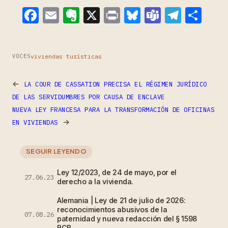
Facebook
Email
Evernote
X
Print
Bluesky
Teams
Teleg
Com
viviendas turísticas
VOCES
←
LA COUR DE CASSATION PRECISA EL RÉGIMEN JURÍDICO
DE LAS SERVIDUMBRES POR CAUSA DE ENCLAVE
NUEVA LEY FRANCESA PARA LA TRANSFORMACIÓN DE OFICINAS
→
EN VIVIENDAS
SEGUIR LEYENDO
Ley 12/2023, de 24 de mayo, por el
27.06.23
derecho a la vivienda.
Alemania | Ley de 21 de julio de 2026:
reconocimientos abusivos de la
07.08.26
paternidad y nueva redacción del § 1598
BGB