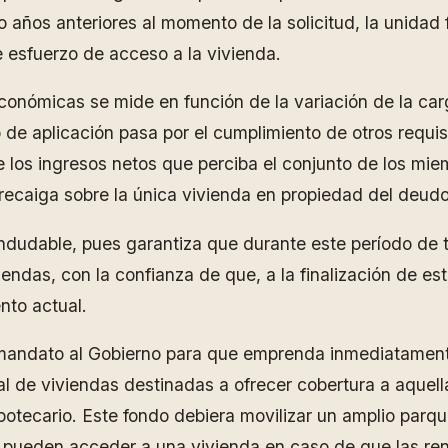
 años anteriores al momento de la solicitud, la unidad f
 esfuerzo de acceso a la vivienda.
económicas se mide en función de la variación de la carg
o de aplicación pasa por el cumplimiento de otros requi
de los ingresos netos que perciba el conjunto de los mie
recaiga sobre la única vivienda en propiedad del deudo
indudable, pues garantiza que durante este período de 
endas, con la confianza de que, a la finalización de es
nto actual.
 mandato al Gobierno para que emprenda inmediatamente
cial de viviendas destinadas a ofrecer cobertura a aque
potecario. Este fondo debiera movilizar un amplio parq
lo pueden acceder a una vivienda en caso de que las ren