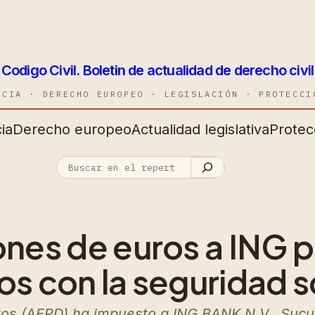
Codigo Civil. Boletin de actualidad de derecho civil
NCIA · DERECHO EUROPEO · LEGISLACIÓN · PROTECCI
ia
Derecho europeo
Actualidad legislativa
Protec
ones de euros a ING p
os con la seguridad s
os (AEPD) ha impuesto a ING BANK N.V., Sucur