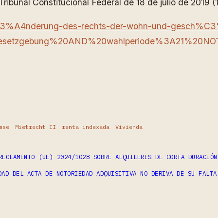
ribunal Constitucional Federal de 18 de julio de 2019 (1
r-%C3%A4nderung-des-rechts-der-wohn-und-gesch%C
etzgebung%20AND%20wahlperiode%3A21%20NOT%2
ram
partir
mse
Mietrecht II
renta indexada
Vivienda
REGLAMENTO (UE) 2024/1028 SOBRE ALQUILERES DE CORTA DURACIÓN
DAD DEL ACTA DE NOTORIEDAD ADQUISITIVA NO DERIVA DE SU FALTA