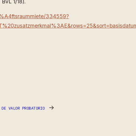
 BvL 1/18).
3%A4ftsraummiete/334559?
0zusatzmerkmal%3AE&rows=25&sort=basisdatum
→
 DE VALOR PROBATORIO