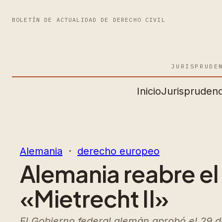
BOLETÍN DE ACTUALIDAD DE DERECHO CIVIL
JURISPRUDE
Inicio
Jurisprudenc
Alemania
  ·  
derecho europeo
Alemania reabre el 
«Mietrecht II»
El Gobierno federal alemán aprobó el 29 d