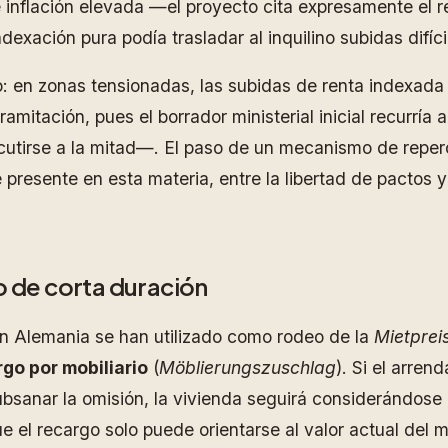
inflación elevada —el proyecto cita expresamente el rep
exación pura podía trasladar al inquilino subidas difíc
vo: en zonas tensionadas, las subidas de renta indexa
ramitación, pues el borrador ministerial inicial recurrí
cutirse a la mitad—. El paso de un mecanismo de repercu
 presente en esta materia, entre la libertad de pactos y 
 de corta duración
en Alemania se han utilizado como rodeo de la
Mietpre
go por mobiliario
(
Möblierungszuschlag
). Si el arren
sanar la omisión, la vivienda seguirá considerándose
l recargo solo puede orientarse al valor actual del mob