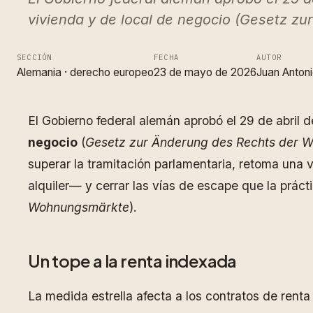
vivienda y de local de negocio (Gesetz 
SECCIÓN
FECHA
AUTOR
Alemania
 · 
derecho europeo
23 de mayo de 2026
Juan Antoni
El Gobierno federal alemán aprobó el 29 de abril 
negocio
(
Gesetz zur Änderung des Rechts der 
superar la tramitación parlamentaria, retoma una v
alquiler— y cerrar las vías de escape que la prác
Wohnungsmärkte
).
Un tope a la renta indexada
La medida estrella afecta a los contratos de renta