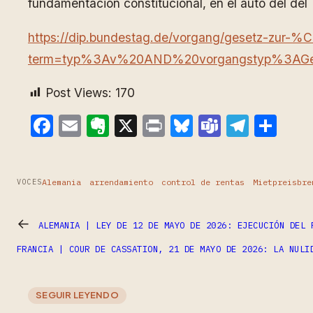
fundamentación constitucional, en el auto del del T
https://dip.bundestag.de/vorgang/gesetz-zu
term=typ%3Av%20AND%20vorgangstyp%3AGes
Post Views:
170
Facebook
Email
Evernote
X
Print
Bluesky
Teams
Teleg
Com
Alemania
arrendamiento
control de rentas
Mietpreisbre
VOCES
←
ALEMANIA | LEY DE 12 DE MAYO DE 2026: EJECUCIÓN DEL 
FRANCIA | COUR DE CASSATION, 21 DE MAYO DE 2026: LA NULI
SEGUIR LEYENDO