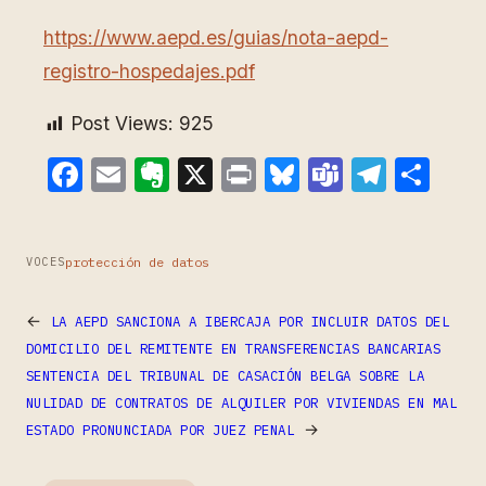
https://www.aepd.es/guias/nota-aepd-
registro-hospedajes.pdf
Post Views:
925
Facebook
Email
Evernote
X
Print
Bluesky
Teams
Teleg
Com
protección de datos
VOCES
←
LA AEPD SANCIONA A IBERCAJA POR INCLUIR DATOS DEL
DOMICILIO DEL REMITENTE EN TRANSFERENCIAS BANCARIAS
SENTENCIA DEL TRIBUNAL DE CASACIÓN BELGA SOBRE LA
NULIDAD DE CONTRATOS DE ALQUILER POR VIVIENDAS EN MAL
→
ESTADO PRONUNCIADA POR JUEZ PENAL