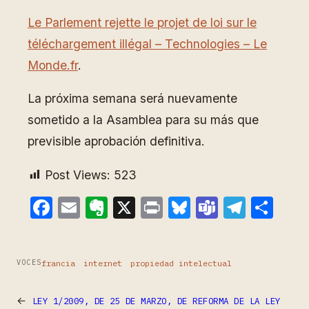
Le Parlement rejette le projet de loi sur le
téléchargement illégal – Technologies – Le
Monde.fr
.
La próxima semana será nuevamente
sometido a la Asamblea para su más que
previsible aprobación definitiva.
Post Views:
523
Facebook
Email
Evernote
X
Print
Bluesky
Teams
Teleg
Com
francia
internet
propiedad intelectual
VOCES
←
LEY 1/2009, DE 25 DE MARZO, DE REFORMA DE LA LEY