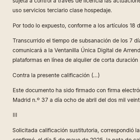
sujeta a control a través de licencia las actuacio
uso servicios terciario clase hospedaje.
Por todo lo expuesto, conforme a los artículos 18 
Transcurrido el tiempo de subsanación de los 7 dí
comunicará a la Ventanilla Única Digital de Arrend
plataformas en línea de alquiler de corta duración 
Contra la presente calificación (…)
Este documento ha sido firmado con firma electrón
Madrid n.º 37 a día ocho de abril del dos mil veint
III
Solicitada calificación sustitutoria, correspondió
confirmó, el día 5 de mayo de 2025, la nota de ca