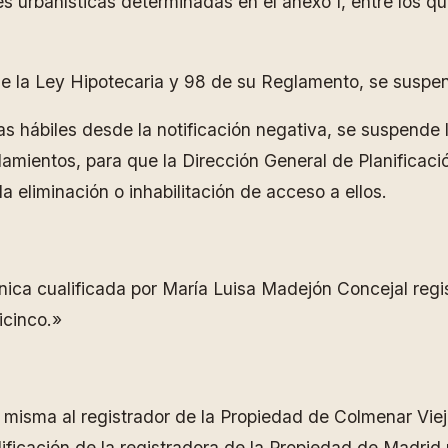
nes urbanísticas determinadas en el anexo I, entre los 
de la Ley Hipotecaria y 98 de su Reglamento, se suspend
as hábiles desde la notificación negativa, se suspende 
amientos, para que la Dirección General de Planificació
la eliminación o inhabilitación de acceso a ellos.
ica cualificada por María Luisa Madejón Concejal regist
icinco.»
 la misma al registrador de la Propiedad de Colmenar Vie
lificación de la registradora de la Propiedad de Madrid