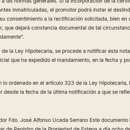
a las normas generales. Si la incorporación de la certif
ntes inmatriculadas, el promotor podrá instar el deslind
su consentimiento a la rectificación solicitada, bien e
dor, que dejará constancia documental de tal circunstan
bidamente”.
 de la Ley Hipotecaria, se procede a notificar esta nota
dicial que ha expedido el mandamiento, en la fecha y po
 lo ordenado en el artículo 323 de la Ley Hipotecaria, 
 desde la fecha de la última notificación a que se refie
rador Fdo. José Alfonso Uceda Serrano Este documento h
ar de Registro de la Propiedad de Estepa a día ocho de 