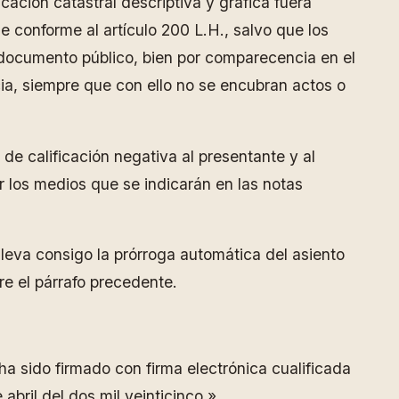
icación catastral descriptiva y gráfica fuera
e conforme al artículo 200 L.H., salvo que los
n documento público, bien por comparecencia en el
cia, siempre que con ello no se encubran actos o
 de calificación negativa al presentante y al
r los medios que se indicarán en las notas
lleva consigo la prórroga automática del asiento
re el párrafo precedente.
a sido firmado con firma electrónica cualificada
abril del dos mil veinticinco.»