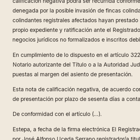
calificación negativa podrá ser recurrida conforme 
denegada por la posible invasión de fincas colinda
colindantes registrales afectados hayan prestado 
propio expediente y ratificación ante el Registra
negocios jurídicos no formalizados e inscritos de
En cumplimiento de lo dispuesto en el artículo 322
Notario autorizante del Título o a la Autoridad Ju
puestas al margen del asiento de presentación.
Esta nota de calificación negativa, de acuerdo con
de presentación por plazo de sesenta días a contar
De conformidad con el artículo (…).
Estepa, a fecha de la firma electrónica El Regist
por José Alfonso Uceda Serrano registrador/a titul