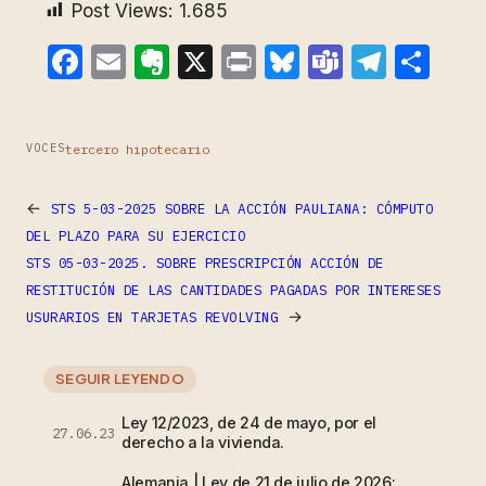
Post Views:
1.685
Facebook
Email
Evernote
X
Print
Bluesky
Teams
Teleg
Com
tercero hipotecario
VOCES
←
STS 5-03-2025 SOBRE LA ACCIÓN PAULIANA: CÓMPUTO
DEL PLAZO PARA SU EJERCICIO
STS 05-03-2025. SOBRE PRESCRIPCIÓN ACCIÓN DE
RESTITUCIÓN DE LAS CANTIDADES PAGADAS POR INTERESES
→
USURARIOS EN TARJETAS REVOLVING
SEGUIR LEYENDO
Ley 12/2023, de 24 de mayo, por el
27.06.23
derecho a la vivienda.
Alemania | Ley de 21 de julio de 2026: