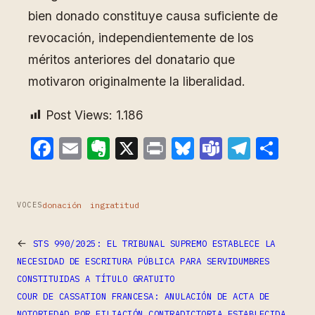
bien donado constituye causa suficiente de
revocación, independientemente de los
méritos anteriores del donatario que
motivaron originalmente la liberalidad.
Post Views:
1.186
Facebook
Email
Evernote
X
Print
Bluesky
Teams
Teleg
Com
donación
ingratitud
VOCES
←
STS 990/2025: EL TRIBUNAL SUPREMO ESTABLECE LA
NECESIDAD DE ESCRITURA PÚBLICA PARA SERVIDUMBRES
CONSTITUIDAS A TÍTULO GRATUITO
COUR DE CASSATION FRANCESA: ANULACIÓN DE ACTA DE
NOTORIEDAD POR FILIACIÓN CONTRADICTORIA ESTABLECIDA