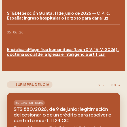
STEDH Sección Quinta, 11 de junio de 2026 — C.P. c.
España: ingreso hospitalario forzoso para dar a luz
06.06.26
Encíclica «Magnifica humanitas» (León XIV, 15-V-2026):
doctrina social de la Iglesia e inteligencia artificial
JURISPRUDENCIA
VER TODO →
ÚLTIMA ENTRADA
STS 880/2026, de 9 de junio: legitimación
del cesionario de un crédito para resolver el
contrato ex art. 1124 CC