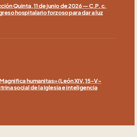
ión Quinta, 11 de junio de 2026 — C.P. c.
greso hospitalario forzoso para dar a luz
«Magnifica humanitas» (León XIV, 15-V-
rina social de la Iglesia e inteligencia