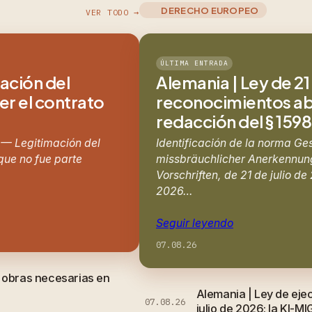
DERECHO EUROPEO
VER TODO →
ÚLTIMA ENTRADA
mación del
Alemania | Ley de 21 
er el contrato
reconocimientos abu
redacción del § 159
 — Legitimación del
Identificación de la norma Ge
 que no fue parte
missbräuchlicher Anerkennung
Vorschriften, de 21 de julio d
2026…
Seguir leyendo
07.08.26
e obras necesarias en
Alemania | Ley de eje
07.08.26
julio de 2026: la KI-MI