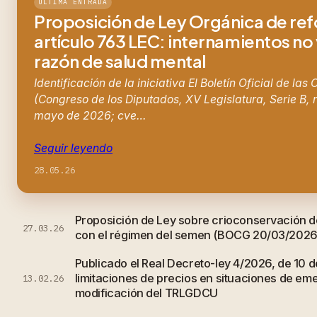
ÚLTIMA ENTRADA
Proposición de Ley Orgánica de re
artículo 763 LEC: internamientos no
razón de salud mental
Identificación de la iniciativa El Boletín Oficial de las
(Congreso de los Diputados, XV Legislatura, Serie B, 
mayo de 2026; cve…
Seguir leyendo
28.05.26
Proposición de Ley sobre crioconservación d
27.03.26
con el régimen del semen (BOCG 20/03/2026
Publicado el Real Decreto-ley 4/2026, de 10 d
limitaciones de precios en situaciones de em
13.02.26
modificación del TRLGDCU