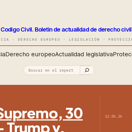
Codigo Civil. Boletin de actualidad de derecho civil
NCIA · DERECHO EUROPEO · LEGISLACIÓN · PROTECCI
ia
Derecho europeo
Actualidad legislativa
Protec
l Supremo, 30
12.06.26
— Trump v.