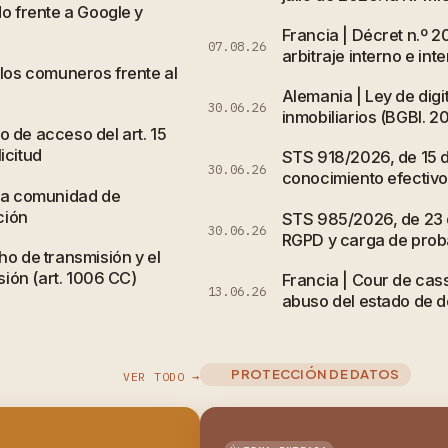
do frente a Google y
Francia | Décret n.º 
07.08.26
arbitraje interno e int
 los comuneros frente al
Alemania | Ley de digi
30.06.26
inmobiliarios (BGBl. 20
 de acceso del art. 15
icitud
STS 918/2026, de 15 de
30.06.26
conocimiento efectivo 
 la comunidad de
ción
STS 985/2026, de 23 d
30.06.26
RGPD y carga de probar
ho de transmisión y el
sión (art. 1006 CC)
Francia | Cour de cass
13.06.26
abuso del estado de de
PROTECCIÓN DE DATOS
VER TODO →