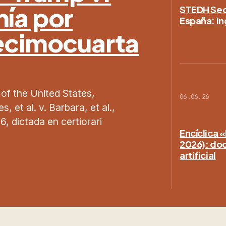
nía por
STEDH Secc
España: in
Decimocuarta
 of the United States,
06.06.26
 et al. v. Barbara, et al.,
, dictada en certiorari
Encíclica 
2026): doct
artificial