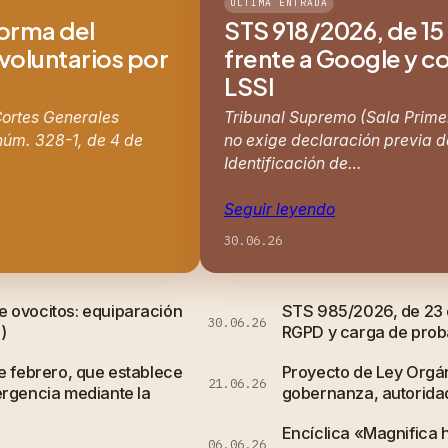
ÚLTIMA ENTRADA
forma del
STS 918/2026, de 15 
 voluntarios por
frente a Google y co
LSSI
 Cortes Generales
Tribunal Supremo (Sala Primer
núm. 328-1, de 4 de
no exige declaración previa de
Identificación de…
Seguir leyendo
30.06.26
e ovocitos: equiparación
STS 985/2026, de 23 d
30.06.26
)
RGPD y carga de probar
e febrero, que establece
Proyecto de Ley Orgán
21.06.26
ergencia mediante la
gobernanza, autorida
Encíclica «Magnifica 
06.06.26