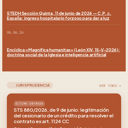
STEDH Sección Quinta, 11 de junio de 2026 — C.P. c.
España: ingreso hospitalario forzoso para dar a luz
06.06.26
Encíclica «Magnifica humanitas» (León XIV, 15-V-2026):
doctrina social de la Iglesia e inteligencia artificial
JURISPRUDENCIA
VER TODO →
ÚLTIMA ENTRADA
STS 880/2026, de 9 de junio: legitimación
del cesionario de un crédito para resolver el
contrato ex art. 1124 CC