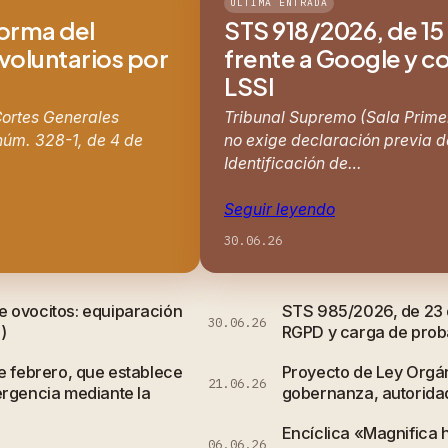
ÚLTIMA ENTRADA
forma del
STS 918/2026, de 15 
 voluntarios por
frente a Google y co
LSSI
 Cortes Generales
Tribunal Supremo (Sala Primer
núm. 328-1, de 4 de
no exige declaración previa de
Identificación de…
Seguir leyendo
30.06.26
e ovocitos: equiparación
STS 985/2026, de 23 d
30.06.26
)
RGPD y carga de probar
e febrero, que establece
Proyecto de Ley Orgán
21.06.26
ergencia mediante la
gobernanza, autorida
Encíclica «Magnifica 
06.06.26