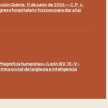
ión Quinta, 11 de junio de 2026 — C.P. c.
greso hospitalario forzoso para dar a luz
«Magnifica humanitas» (León XIV, 15-V-
rina social de la Iglesia e inteligencia