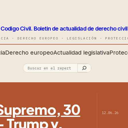
Codigo Civil. Boletin de actualidad de derecho civil
NCIA · DERECHO EUROPEO · LEGISLACIÓN · PROTECCI
ia
Derecho europeo
Actualidad legislativa
Protec
l Supremo, 30
12.06.26
— Trump v.