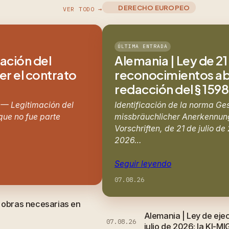
DERECHO EUROPEO
VER TODO →
ÚLTIMA ENTRADA
mación del
Alemania | Ley de 21 
er el contrato
reconocimientos abu
redacción del § 159
 — Legitimación del
Identificación de la norma Ge
 que no fue parte
missbräuchlicher Anerkennung
Vorschriften, de 21 de julio d
2026…
Seguir leyendo
07.08.26
e obras necesarias en
Alemania | Ley de eje
07.08.26
julio de 2026: la KI-MI