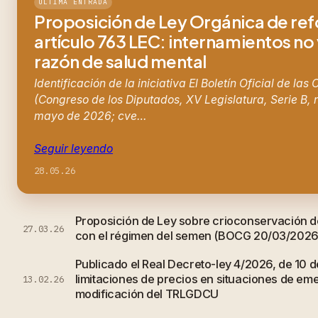
ÚLTIMA ENTRADA
Proposición de Ley Orgánica de re
artículo 763 LEC: internamientos no
razón de salud mental
Identificación de la iniciativa El Boletín Oficial de las
(Congreso de los Diputados, XV Legislatura, Serie B, 
mayo de 2026; cve…
Seguir leyendo
28.05.26
Proposición de Ley sobre crioconservación d
27.03.26
con el régimen del semen (BOCG 20/03/2026
Publicado el Real Decreto-ley 4/2026, de 10 d
limitaciones de precios en situaciones de em
13.02.26
modificación del TRLGDCU