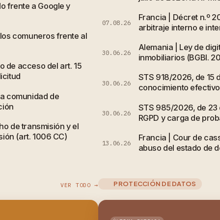
do frente a Google y
Francia | Décret n.º 
07.08.26
arbitraje interno e int
 los comuneros frente al
Alemania | Ley de digi
30.06.26
inmobiliarios (BGBl. 20
 de acceso del art. 15
icitud
STS 918/2026, de 15 de
30.06.26
conocimiento efectivo 
 la comunidad de
ción
STS 985/2026, de 23 d
30.06.26
RGPD y carga de probar
ho de transmisión y el
sión (art. 1006 CC)
Francia | Cour de cass
13.06.26
abuso del estado de de
PROTECCIÓN DE DATOS
VER TODO →