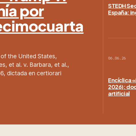
nía por
STEDH Secc
España: in
Decimocuarta
 of the United States,
06.06.26
 et al. v. Barbara, et al.,
, dictada en certiorari
Encíclica 
2026): doct
artificial