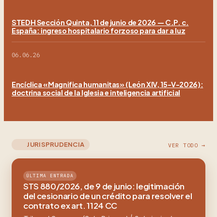
STEDH Sección Quinta, 11 de junio de 2026 — C.P. c.
España: ingreso hospitalario forzoso para dar a luz
06.06.26
Encíclica «Magnifica humanitas» (León XIV, 15-V-2026):
doctrina social de la Iglesia e inteligencia artificial
JURISPRUDENCIA
VER TODO →
ÚLTIMA ENTRADA
STS 880/2026, de 9 de junio: legitimación
del cesionario de un crédito para resolver el
contrato ex art. 1124 CC