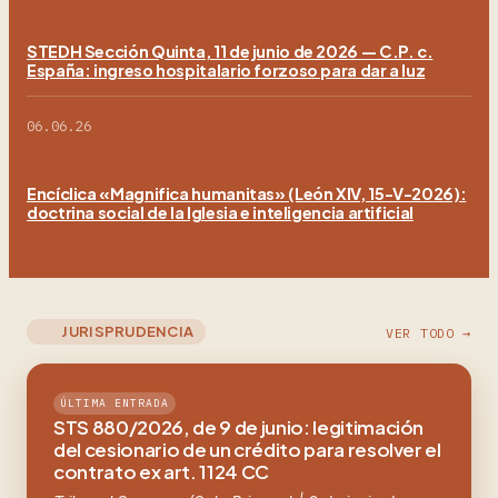
STEDH Sección Quinta, 11 de junio de 2026 — C.P. c.
España: ingreso hospitalario forzoso para dar a luz
06.06.26
Encíclica «Magnifica humanitas» (León XIV, 15-V-2026):
doctrina social de la Iglesia e inteligencia artificial
JURISPRUDENCIA
VER TODO →
ÚLTIMA ENTRADA
STS 880/2026, de 9 de junio: legitimación
del cesionario de un crédito para resolver el
contrato ex art. 1124 CC